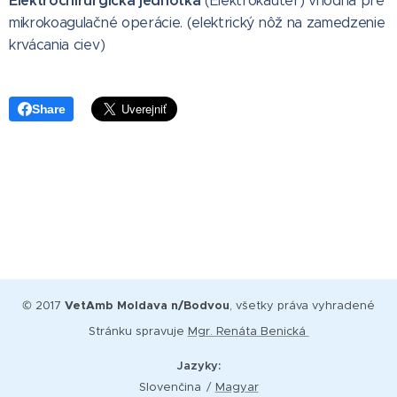
Elektrochirurgická jednotka
(Elektrokauter) vhodná pre
mikrokoagulačné operácie. (elektrický nôž na zamedzenie
krvácania ciev)
Share
© 2017
VetAmb Moldava n/Bodvou
, všetky práva vyhradené
Stránku spravuje
Mgr. Renáta Benická
Jazyky
Slovenčina
Magyar