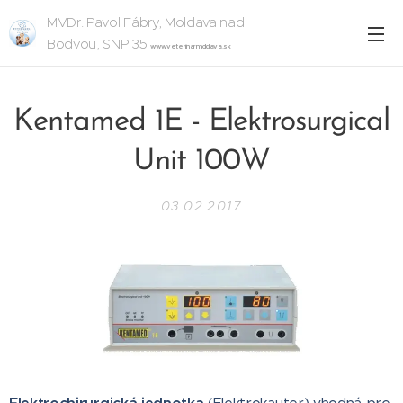
MVDr.
Pavol Fábry, Moldava nad
Bodvou, SNP 35
www.veterinarmoldava.sk
Kentamed 1E - Elektrosurgical
Unit 100W
03.02.2017