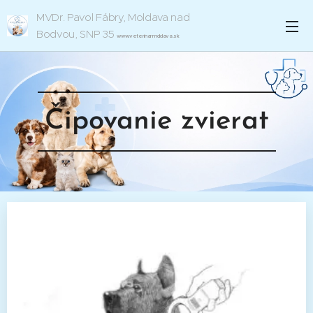
MVDr.
Pavol Fábry, Moldava nad
Bodvou, SNP 35
www.veterinarmoldava.sk
Čipovanie zvierat