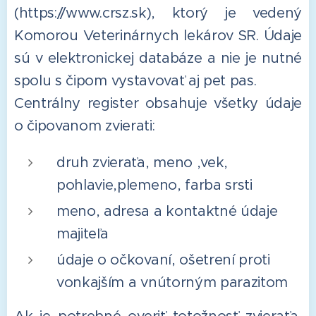
(https://www.crsz.sk), ktorý je vedený
Komorou Veterinárnych lekárov SR. Údaje
sú v elektronickej databáze a nie je nutné
spolu s čipom vystavovať aj pet pas.
Centrálny register obsahuje všetky údaje
o čipovanom zvierati:
druh zvieraťa, meno ,vek,
pohlavie,plemeno, farba srsti
meno, adresa a kontaktné údaje
majiteľa
údaje o očkovaní, ošetrení proti
vonkajším a vnútorným parazitom
Ak je potrebné overiť totožnosť zvieraťa,