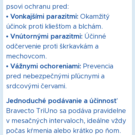
psovi ochranu pred:
•
Vonkajšími parazitmi:
Okamžitý
účinok proti kliešťom a blchám.
•
Vnútornými parazitmi:
Účinné
odčervenie proti škrkavkám a
mechovcom.
•
Vážnymi ochoreniami:
Prevencia
pred nebezpečnými pľúcnymi a
srdcovými červami.
Jednoduché podávanie a účinnosť
Bravecto TriUno sa podáva pravidelne
v mesačných intervaloch, ideálne vždy
počas kŕmenia alebo krátko po ňom.