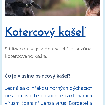
Kotercový kašeľ
S blížiacou sa jeseňou sa blíži aj sezóna
kotercového kašľa.
Čo je vlastne psincový kašeľ?
Jedná sa o infekciu horných dýchacích
ciest pri psoch spôsobené baktériami a
vírusmi (parainfluenza vírus, Bordetella