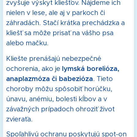
zvyšuje výskyt kliešťov. Nájdeme ich
nielen v lese, ale aj v parkoch či
záhradách. Stačí krátka prechádzka a
kliešť sa môže prisať na vášho psa
alebo mačku.
Kliešte prenášajú nebezpečné
ochorenia, ako je
lymská borelióza,
anaplazmóza či babezióza
. Tieto
choroby môžu spôsobiť horúčku,
únavu, anémiu, bolesti kĺbov a v
závažných prípadoch ohroziť život
zvieraťa.
Spoľahlivú ochranu poskytujú spot-on