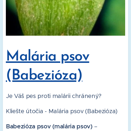
Malária psov
(Babezióza)
Je Váš pes proti malárii chránený?
Kliešte útočia - Malária psov (Babezióza)
Babezióza psov (malária psov)
–